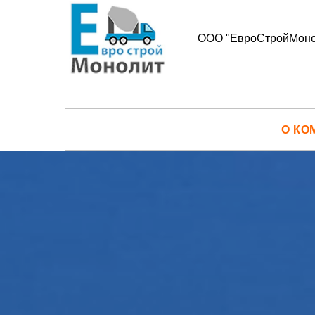
ООО "ЕвроСтройМоно
О КО